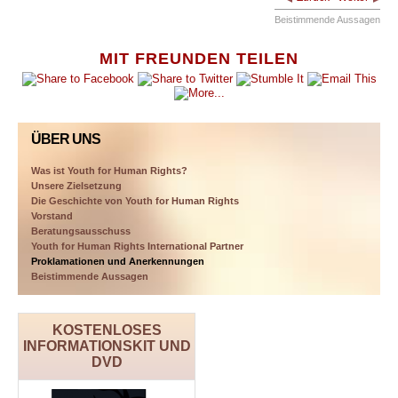
Beistimmende Aussagen
MIT FREUNDEN TEILEN
ÜBER UNS
Was ist Youth for Human Rights?
Unsere Zielsetzung
Die Geschichte von Youth for Human Rights
Vorstand
Beratungsausschuss
Youth for Human Rights International Partner
Proklamationen und Anerkennungen
Beistimmende Aussagen
KOSTENLOSES
INFORMATIONSKIT UND
DVD