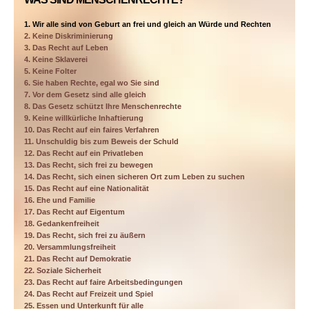
1. Wir alle sind von Geburt an frei und gleich an Würde und Rechten
2. Keine Diskriminierung
3. Das Recht auf Leben
4. Keine Sklaverei
5. Keine Folter
6. Sie haben Rechte, egal wo Sie sind
7. Vor dem Gesetz sind alle gleich
8. Das Gesetz schützt Ihre Menschenrechte
9. Keine willkürliche Inhaftierung
10. Das Recht auf ein faires Verfahren
11. Unschuldig bis zum Beweis der Schuld
12. Das Recht auf ein Privatleben
13. Das Recht, sich frei zu bewegen
14. Das Recht, sich einen sicheren Ort zum Leben zu suchen
15. Das Recht auf eine Nationalität
16. Ehe und Familie
17. Das Recht auf Eigentum
18. Gedankenfreiheit
19. Das Recht, sich frei zu äußern
20. Versammlungsfreiheit
21. Das Recht auf Demokratie
22. Soziale Sicherheit
23. Das Recht auf faire Arbeitsbedingungen
24. Das Recht auf Freizeit und Spiel
25. Essen und Unterkunft für alle