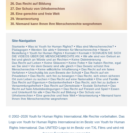
26. Das Recht auf Bildung
27. Der Schutz von Urheberrechten
28. Eine gerechte und freie Welt
29. Verantwortung
30. Niemand kann Ihnen Ihre Menschenrechte wegnehmen
Site-Navigation
Startseite
Was ist Youth for Human Rights?
Was sind Menschenrechte?
Pädagogen
Werden Sie aktiv
Stimmen für Menschenrechte
News
Bestellung
Youth for Human Rights
Kontakt
Kontakt
SCHAUEN SIE SICH
DIE VIDEOS ÜBER DIE MENSCHENRECHTE AN:
Wir alle sind von Geburt an
frei und gleich an Würde und an Rechten
Keine Diskriminierung
Das Recht auf Leben
Keine Sklaverei
Keine Folter
Sie haben Rechte, egal
wo Sie sind
Vor dem Gesetz sind alle gleich
Das Gesetz schützt Ihre
Menschenrechte
Keine willkürliche Inhaftierung
Das Recht auf ein faires
Verfahren
Unschuldig bis zum Beweis der Schuld
Das Recht auf ein
Privatleben
Das Recht, sich frei zu bewegen
Das Recht, sich einen sicheren
Ort zum Leben zu suchen
Das Recht auf eine Nationalität
Ehe und Familie
Das Recht auf Eigentum
Gedankenfreiheit
Das Recht, sich frei zu äußern
Versammlungsfreiheit
Das Recht auf Demokratie
Soziale Sicherheit
Das
Recht auf faire Arbeitsbedingungen
Das Recht auf Freizeit und Spiel
Essen
und Unterkunft für alle
Das Recht auf Bildung
Der Schutz von
Urheberrechten
Eine gerechte und freie Welt
Verantwortung
Niemand kann
Ihnen Ihre Menschenrechte wegnehmen
© 2002–2026 Youth for Human Rights International. Alle Rechte vorbehalten. Das
Logo von Youth for Human Rights International ist im Besitz von Youth for Human
Rights International. Das UNITED-Logo ist im Besitz von TXL Films und wird mit