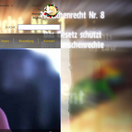
prache
United
for
Human
Rights
SUCHE
News
Bestellung
Kontakt