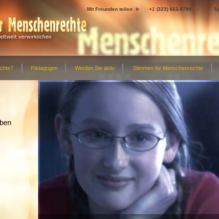
Mit Freunden teilen
+1 (323) 663-5799
S
chte?
Pädagogen
Werden Sie aktiv
Stimmen für Menschenrechte
eben