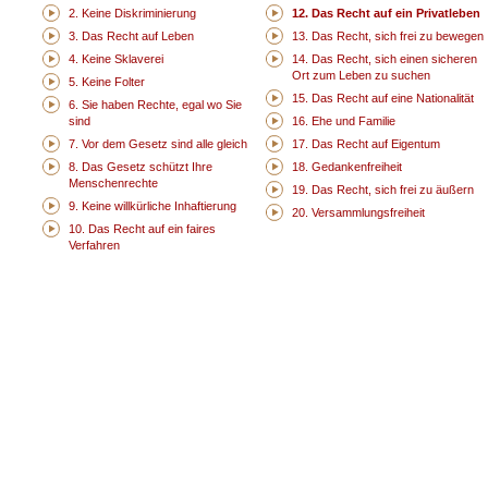
2. Keine Diskriminierung
12. Das Recht auf ein Privatleben
3. Das Recht auf Leben
13. Das Recht, sich frei zu bewegen
4. Keine Sklaverei
14. Das Recht, sich einen sicheren
Ort zum Leben zu suchen
5. Keine Folter
15. Das Recht auf eine Nationalität
6. Sie haben Rechte, egal wo Sie
sind
16. Ehe und Familie
7. Vor dem Gesetz sind alle gleich
17. Das Recht auf Eigentum
8. Das Gesetz schützt Ihre
18. Gedankenfreiheit
Menschenrechte
19. Das Recht, sich frei zu äußern
9. Keine willkürliche Inhaftierung
20. Versammlungsfreiheit
10. Das Recht auf ein faires
Verfahren