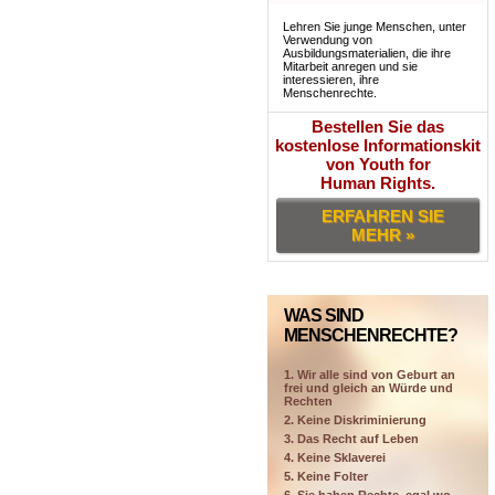
Lehren Sie junge Menschen, unter
Verwendung von
Ausbildungsmaterialien, die ihre
Mitarbeit anregen und sie
interessieren, ihre
Menschenrechte.
Bestellen Sie das
kostenlose Informationskit
von Youth for
Human Rights.
ERFAHREN SIE
MEHR »
WAS SIND
MENSCHENRECHTE?
1. Wir alle sind von Geburt an
frei und gleich an Würde und
Rechten
2. Keine Diskriminierung
3. Das Recht auf Leben
4. Keine Sklaverei
5. Keine Folter