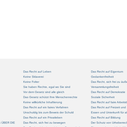
Das Recht auf Leben
Das Recht auf Eigentum
Keine Sklaverei
Gedankenfreiheit
Keine Folter
Das Recht, sich frei zu äuß
Sie haben Rechte, egal wo Sie sind
Versammlungsfreiheit
Vor dem Gesetz sind alle gleich
Das Recht auf Demokratie
Das Gesetz schützt Ihre Menschenrechte
Soziale Sicherheit
Keine willkürliche Inhaftierung
Das Recht auf faire Arbeit
Das Recht auf ein faires Verfahren
Das Recht auf Freizeit und 
Unschuldig bis zum Beweis der Schuld
Essen und Unterkunft für al
Das Recht auf ein Privatleben
Das Recht auf Bildung
S ÜBER DIE
Das Recht, sich frei zu bewegen
Der Schutz von Urheberrec