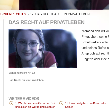
NSCHENRECHTE?
»
12. DAS RECHT AUF EIN PRIVATLEBEN
DAS RECHT AUF PRIVATLEBEN
Niemand darf willkür
Privatleben, seine
Schriftverkehr oder
und seines Rufes a
Anspruch auf recht
Eingriffe oder Beei
Menschenrecht Nr. 12
Das Recht auf ein Privatleben
WEITERE VIDEOS
1. Wir alle sind von Geburt an frei
11. Unschuldig bis zum Beweis der
und gleich an Würde und Rechten
Schuld