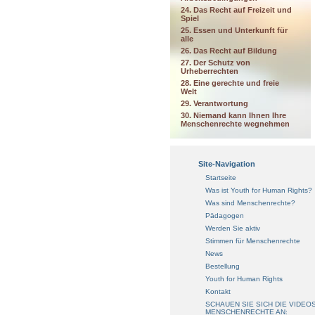
24. Das Recht auf Freizeit und
Spiel
25. Essen und Unterkunft für
alle
26. Das Recht auf Bildung
27. Der Schutz von
Urheberrechten
28. Eine gerechte und freie
Welt
29. Verantwortung
30. Niemand kann Ihnen Ihre
Menschenrechte wegnehmen
Site-Navigation
Startseite
Was ist Youth for Human Rights?
Was sind Menschenrechte?
Pädagogen
Werden Sie aktiv
Stimmen für Menschenrechte
News
Bestellung
Youth for Human Rights
Kontakt
SCHAUEN SIE SICH DIE VIDEO
MENSCHENRECHTE AN: