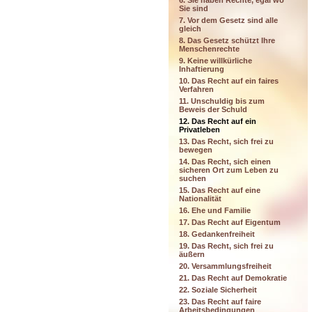
6. Sie haben Rechte, egal wo
Sie sind
7. Vor dem Gesetz sind alle
gleich
8. Das Gesetz schützt Ihre
Menschenrechte
9. Keine willkürliche
Inhaftierung
10. Das Recht auf ein faires
Verfahren
11. Unschuldig bis zum
Beweis der Schuld
12. Das Recht auf ein
Privatleben
13. Das Recht, sich frei zu
bewegen
14. Das Recht, sich einen
sicheren Ort zum Leben zu
suchen
15. Das Recht auf eine
Nationalität
16. Ehe und Familie
17. Das Recht auf Eigentum
18. Gedankenfreiheit
19. Das Recht, sich frei zu
äußern
20. Versammlungsfreiheit
21. Das Recht auf Demokratie
22. Soziale Sicherheit
23. Das Recht auf faire
Arbeitsbedingungen