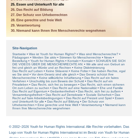
25. Essen und Unterkunft für alle
26. Das Recht auf Bildung
27. Der Schutz von Urheberrechten
28. Eine gerechte und freie Welt
29. Verantwortung
30. Niemand kann Ihnen Ihre Menschenrechte wegnehmen
Site-Navigation
Startseite
Was ist Youth for Human Rights?
Was sind Menschenrechte?
Pädagogen
Werden Sie aktiv
Stimmen für Menschenrechte
News
Bestellung
Youth for Human Rights
Kontakt
Kontakt
SCHAUEN SIE SICH
DIE VIDEOS ÜBER DIE MENSCHENRECHTE AN:
Wir alle sind von Geburt an
frei und gleich an Würde und an Rechten
Keine Diskriminierung
Das Recht auf Leben
Keine Sklaverei
Keine Folter
Sie haben Rechte, egal
wo Sie sind
Vor dem Gesetz sind alle gleich
Das Gesetz schützt Ihre
Menschenrechte
Keine willkürliche Inhaftierung
Das Recht auf ein faires
Verfahren
Unschuldig bis zum Beweis der Schuld
Das Recht auf ein
Privatleben
Das Recht, sich frei zu bewegen
Das Recht, sich einen sicheren
Ort zum Leben zu suchen
Das Recht auf eine Nationalität
Ehe und Familie
Das Recht auf Eigentum
Gedankenfreiheit
Das Recht, sich frei zu äußern
Versammlungsfreiheit
Das Recht auf Demokratie
Soziale Sicherheit
Das
Recht auf faire Arbeitsbedingungen
Das Recht auf Freizeit und Spiel
Essen
und Unterkunft für alle
Das Recht auf Bildung
Der Schutz von
Urheberrechten
Eine gerechte und freie Welt
Verantwortung
Niemand kann
Ihnen Ihre Menschenrechte wegnehmen
© 2002–2026 Youth for Human Rights International. Alle Rechte vorbehalten. Das
Logo von Youth for Human Rights International ist im Besitz von Youth for Human