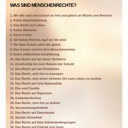
WAS SIND MENSCHENRECHTE?
1. Wir alle sind von Geburt an frei und gleich an Würde und Rechten
2. Keine Diskriminierung
3. Das Recht auf Leben
4. Keine Sklaverei
5. Keine Folter
6. Sie haben Rechte, egal wo Sie sind
7. Vor dem Gesetz sind alle gleich
8. Das Gesetz schützt Ihre Menschenrechte
9. Keine willkürliche Inhaftierung
10. Das Recht auf ein faires Verfahren
11. Unschuldig bis zum Beweis der Schuld
12. Das Recht auf ein Privatleben
13. Das Recht, sich frei zu bewegen
14. Das Recht, sich einen sicheren Ort zum Leben zu suchen
15. Das Recht auf eine Nationalität
16. Ehe und Familie
17. Das Recht auf Eigentum
18. Gedankenfreiheit
19. Das Recht, sich frei zu äußern
20. Versammlungsfreiheit
21. Das Recht auf Demokratie
22. Soziale Sicherheit
23. Das Recht auf faire Arbeitsbedingungen
24. Das Recht auf Freizeit und Spiel