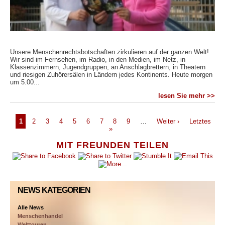
Unsere Menschenrechtsbotschaften zirkulieren auf der ganzen Welt!
Wir sind im Fernsehen, im Radio, in den Medien, im Netz, in
Klassenzimmern, Jugendgruppen, an Anschlagbrettern, in Theatern
und riesigen Zuhörersälen in Ländern jedes Kontinents. Heute morgen
um 5.00...
lesen Sie mehr >>
1
2
3
4
5
6
7
8
9
…
Weiter ›
Letztes
»
MIT FREUNDEN TEILEN
NEWS KATEGORIEN
Alle News
Menschenhandel
Welttouren