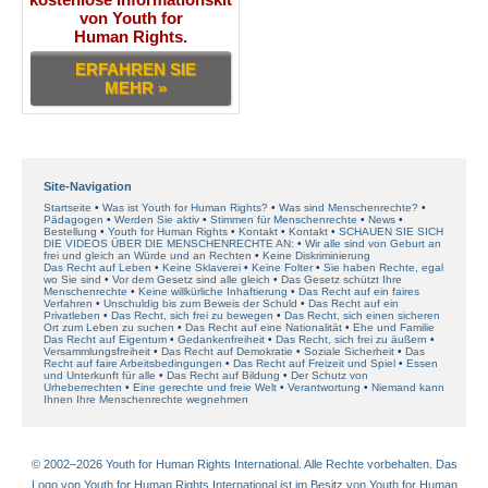
von Youth for
Human Rights.
ERFAHREN SIE
MEHR »
Site-Navigation
Startseite
Was ist Youth for Human Rights?
Was sind Menschenrechte?
Pädagogen
Werden Sie aktiv
Stimmen für Menschenrechte
News
Bestellung
Youth for Human Rights
Kontakt
Kontakt
SCHAUEN SIE SICH
DIE VIDEOS ÜBER DIE MENSCHENRECHTE AN:
Wir alle sind von Geburt an
frei und gleich an Würde und an Rechten
Keine Diskriminierung
Das Recht auf Leben
Keine Sklaverei
Keine Folter
Sie haben Rechte, egal
wo Sie sind
Vor dem Gesetz sind alle gleich
Das Gesetz schützt Ihre
Menschenrechte
Keine willkürliche Inhaftierung
Das Recht auf ein faires
Verfahren
Unschuldig bis zum Beweis der Schuld
Das Recht auf ein
Privatleben
Das Recht, sich frei zu bewegen
Das Recht, sich einen sicheren
Ort zum Leben zu suchen
Das Recht auf eine Nationalität
Ehe und Familie
Das Recht auf Eigentum
Gedankenfreiheit
Das Recht, sich frei zu äußern
Versammlungsfreiheit
Das Recht auf Demokratie
Soziale Sicherheit
Das
Recht auf faire Arbeitsbedingungen
Das Recht auf Freizeit und Spiel
Essen
und Unterkunft für alle
Das Recht auf Bildung
Der Schutz von
Urheberrechten
Eine gerechte und freie Welt
Verantwortung
Niemand kann
Ihnen Ihre Menschenrechte wegnehmen
© 2002–2026 Youth for Human Rights International. Alle Rechte vorbehalten. Das
Logo von Youth for Human Rights International ist im Besitz von Youth for Human