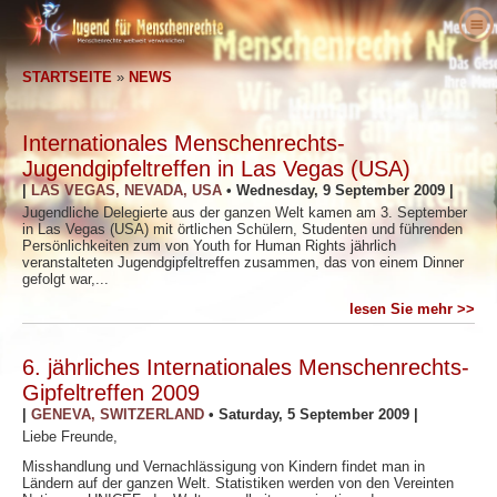
Über uns
STARTSEITE
»
NEWS
Was sind Menschenrechte?
Was ist Youth for Human Rights?
Pädagogen
Unsere Zielsetzung
Menschenrechte definiert
Internationales Menschenrechts-
Werden Sie aktiv
Die Geschichte von Youth for Human Rights
Der Hintergrund der Menschenrechte
Willkommen
Jugendgipfeltreffen in Las Vegas (USA)
|
LAS VEGAS, NEVADA, USA
•
Wednesday, 9 September 2009
|
Stimmen für Menschenrechte
Vorstand
Allgemeine Erklärung der Menschenrechte
Unterrichtsset-Details
Beteiligen Sie sich
Jugendliche Delegierte aus der ganzen Welt kamen am 3. September
in Las Vegas (USA) mit örtlichen Schülern, Studenten und führenden
News
Beratungsausschuss
Fazit von Pädagogen
Petition
Menschenrechtsverfechter
Persönlichkeiten zum von Youth for Human Rights jährlich
veranstalteten Jugendgipfeltreffen zusammen, das von einem Dinner
Bestellung
Partner von YHRI
Lehrplan für Menschenrechte
Mitgliedschaften und Spenden
Menschenrechtsorganisationen
gefolgt war,...
Kontakt
lesen Sie mehr >>
Proklamationen und Anerkennungen
Programme für Pädagogen
Gruppen
Menschenrechtsverletzungen
Beistimmende Aussagen
Programmdurchführung
Wettbewerbe
6. jährliches Internationales Menschenrechts-
Gipfeltreffen 2009
|
GENEVA, SWITZERLAND
•
Saturday, 5 September 2009
|
Liebe Freunde,
Misshandlung und Vernachlässigung von Kindern findet man in
Ländern auf der ganzen Welt. Statistiken werden von den Vereinten