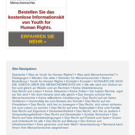
Menschenrechte.
Bestellen Sie das
kostenlose Informationskit
von Youth for
Human Rights.
ERFAHREN SIE
MEHR »
Site-Navigation
Startseite
Was ist Youth for Human Rights?
Was sind Menschenrechte?
Pädagogen
Werden Sie aktiv
Stimmen für Menschenrechte
News
Bestellung
Youth for Human Rights
Kontakt
Kontakt
SCHAUEN SIE SICH
DIE VIDEOS ÜBER DIE MENSCHENRECHTE AN:
Wir alle sind von Geburt an
frei und gleich an Würde und an Rechten
Keine Diskriminierung
Das Recht auf Leben
Keine Sklaverei
Keine Folter
Sie haben Rechte, egal
wo Sie sind
Vor dem Gesetz sind alle gleich
Das Gesetz schützt Ihre
Menschenrechte
Keine willkürliche Inhaftierung
Das Recht auf ein faires
Verfahren
Unschuldig bis zum Beweis der Schuld
Das Recht auf ein
Privatleben
Das Recht, sich frei zu bewegen
Das Recht, sich einen sicheren
Ort zum Leben zu suchen
Das Recht auf eine Nationalität
Ehe und Familie
Das Recht auf Eigentum
Gedankenfreiheit
Das Recht, sich frei zu äußern
Versammlungsfreiheit
Das Recht auf Demokratie
Soziale Sicherheit
Das
Recht auf faire Arbeitsbedingungen
Das Recht auf Freizeit und Spiel
Essen
und Unterkunft für alle
Das Recht auf Bildung
Der Schutz von
Urheberrechten
Eine gerechte und freie Welt
Verantwortung
Niemand kann
Ihnen Ihre Menschenrechte wegnehmen