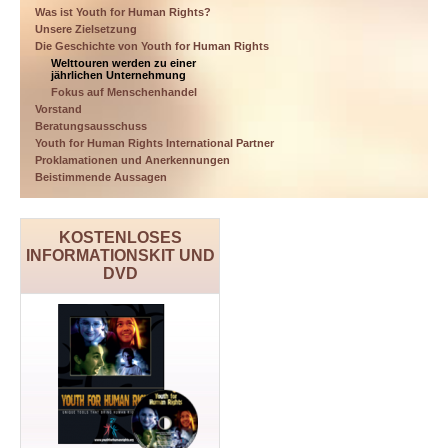
Was ist Youth for Human Rights?
Unsere Zielsetzung
Die Geschichte von Youth for Human Rights
Welttouren werden zu einer
jährlichen Unternehmung
Fokus auf Menschenhandel
Vorstand
Beratungsausschuss
Youth for Human Rights International Partner
Proklamationen und Anerkennungen
Beistimmende Aussagen
KOSTENLOSES
INFORMATIONSKIT UND
DVD