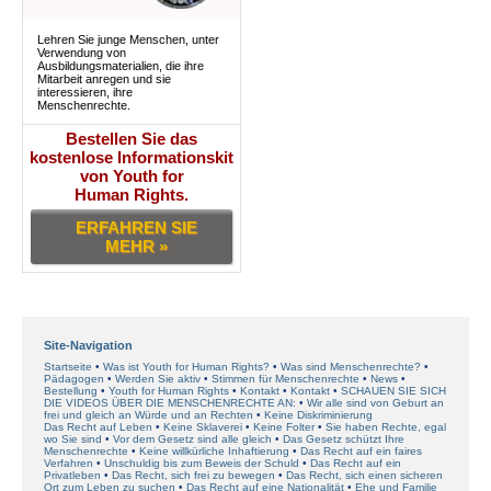
Lehren Sie junge Menschen, unter
Verwendung von
Ausbildungsmaterialien, die ihre
Mitarbeit anregen und sie
interessieren, ihre
Menschenrechte.
Bestellen Sie das
kostenlose Informationskit
von Youth for
Human Rights.
ERFAHREN SIE
MEHR »
Site-Navigation
Startseite
Was ist Youth for Human Rights?
Was sind Menschenrechte?
Pädagogen
Werden Sie aktiv
Stimmen für Menschenrechte
News
Bestellung
Youth for Human Rights
Kontakt
Kontakt
SCHAUEN SIE SICH
DIE VIDEOS ÜBER DIE MENSCHENRECHTE AN:
Wir alle sind von Geburt an
frei und gleich an Würde und an Rechten
Keine Diskriminierung
Das Recht auf Leben
Keine Sklaverei
Keine Folter
Sie haben Rechte, egal
wo Sie sind
Vor dem Gesetz sind alle gleich
Das Gesetz schützt Ihre
Menschenrechte
Keine willkürliche Inhaftierung
Das Recht auf ein faires
Verfahren
Unschuldig bis zum Beweis der Schuld
Das Recht auf ein
Privatleben
Das Recht, sich frei zu bewegen
Das Recht, sich einen sicheren
Ort zum Leben zu suchen
Das Recht auf eine Nationalität
Ehe und Familie