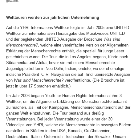
gewann.
Welttouren werden zur jährlichen Unternehmung
Auf die YHRI-Informations-Welttour folgte im Jahr 2005 eine UNITED-
Welttour zur internationalen Herausgabe des Musikvideos UNITED
und der begleitenden UNITED-Ausgabe der Broschüre
Was sind
Menschenrechte?
, welche eine vereinfachte Version der Allgemeinen
Erklärung der Menschenrechte enthält, die speziell für junge Leser
geschrieben wurde. Die Tour, die in Los Angeles begann, führte nach
Südamerika und Afrika, bevor sie mit einem Menschenrechte
Jugendgipfeltreffen in Neu-Delhi, Indien, endete, wo der ehemalige
indische Präsident K. R. Narayanan die auf Hindi übersetzte Ausgabe
von
Was sind Menschenrechte?
veröffentlichte. (Die Broschüre ist
jetzt in über 17 Sprachen erhältlich.)
Im Jahr 2006 begann Youth for Human Rights International ihre 3.
Welttour, um die Allgemeine Erklärung der Menschenrechte bekannt
zu machen, als Teil der Kampagne, Menschenrechtsunterricht auf der
ganzen Welt einzuführen. Die Tour bestand aus dreißig
Veranstaltungen. Bei jeder Veranstaltung wurde einer der 30
Videoclips von YHRI, welche die Menschenrechte in bewegten Bildern
darstellen, in Städten in den USA, Kanada, Großbritannien,
Deutschland, Italien, Österreich, Tschechien, der Slowakei, Ungarn,