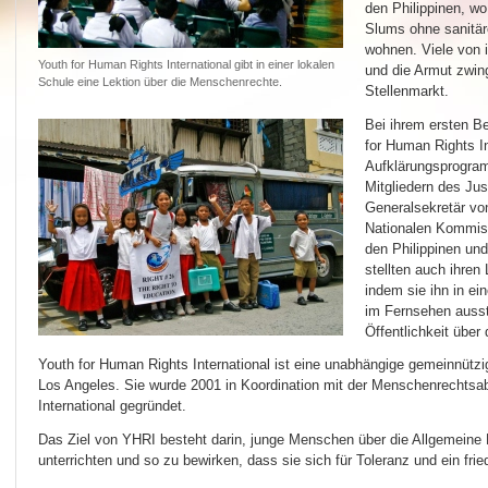
den Philippinen, w
Slums ohne sanitär
wohnen. Viele von 
Youth for Human Rights International gibt in einer lokalen
und die Armut zwing
Schule eine Lektion über die Menschenrechte.
Stellenmarkt.
Bei ihrem ersten B
for Human Rights In
Aufklärungsprogra
Mitgliedern des Ju
Generalsekretär vo
Nationalen Kommiss
den Philippinen und
stellten auch ihren
indem sie ihn in ei
im Fernsehen ausst
Öffentlichkeit über
Youth for Human Rights International ist eine unabhängige gemeinnützi
Los Angeles. Sie wurde 2001 in Koordination mit der Menschenrechtsab
International gegründet.
Das Ziel von YHRI besteht darin, junge Menschen über die Allgemeine
unterrichten und so zu bewirken, dass sie sich für Toleranz und ein frie