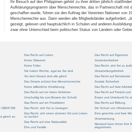
Ihr Besuch auf den Philippinen gehört zu ihrer dritten jährlich stattfind
Aufklärungsprogramm über Menschenrechte, das in Partnerschaft mit de
geschaffen wurde, führen sie den Auftrag der Vereinten Nationen von 19
Menschenrechte aus. Darin werden alle Mitgliedsländer aufgefordert, „da
gezeigt, gelesen und hauptsächlich in Schulen und anderen Ausbildungs
zwar ohne Unterschied beim politischen Status von Ländern oder Gebie
Das Recht auf Leben
Das Recht auf Eigentum
Keine Sklaverei
Gedankenfreiheit
Keine Folter
Das Recht, sich frei zu äuß
Sie haben Rechte, egal wo Sie sind
Versammlungsfreiheit
Vor dem Gesetz sind alle gleich
Das Recht auf Demokratie
Das Gesetz schützt Ihre Menschenrechte
Soziale Sicherheit
Keine willkürliche Inhaftierung
Das Recht auf faire Arbeit
Das Recht auf ein faires Verfahren
Das Recht auf Freizeit und 
Unschuldig bis zum Beweis der Schuld
Essen und Unterkunft für al
Das Recht auf ein Privatleben
Das Recht auf Bildung
S ÜBER DIE
Das Recht, sich frei zu bewegen
Der Schutz von Urheberrec
Das Recht, sich einen sicheren Ort zum Leben
Eine gerechte und freie We
nd gleich an
zu suchen
Verantwortung
Das Recht auf eine Nationalität
Niemand kann Ihnen Ihre 
Ehe und Familie
wegnehmen