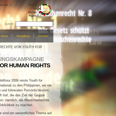
prache
United
for
Human
Rights
SUCHE
News
Bestellung
Kontakt
RECHTE VON YOUTH FOR
ÄRUNGSKAMPAGNE
OR HUMAN RIGHTS
lttour 2006 reiste Youth for
ational zu den Philippinen, wo sie
 und führenden Persönlichkeiten
t traf, die das Ziel der Gruppe
en: nämlich, die Menschenrechte
irklichkeit zu machen.
 sind ein wesentliches Thema auf