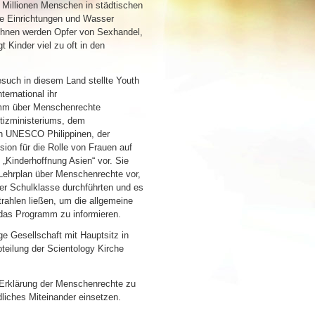
o Millionen Menschen in städtischen
e Einrichtungen und Wasser
ihnen werden Opfer von Sexhandel,
t Kinder viel zu oft in den
esuch in diesem Land stellte Youth
ternational ihr
mm über Menschenrechte
stizministeriums, dem
n UNESCO Philippinen, der
ion für die Rolle von Frauen auf
 „Kinderhoffnung Asien“ vor. Sie
 Lehrplan über Menschenrechte vor,
ner Schulklasse durchführten und es
rahlen ließen, um die allgemeine
 das Programm zu informieren.
ge Gesellschaft mit Hauptsitz in
teilung der Scientology Kirche
 Erklärung der Menschenrechte zu
dliches Miteinander einsetzen.