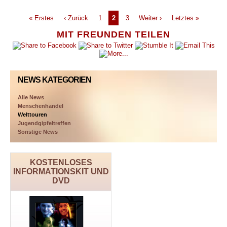
« Erstes
‹ Zurück
1
2
3
Weiter ›
Letztes »
MIT FREUNDEN TEILEN
NEWS KATEGORIEN
Alle News
Menschenhandel
Welttouren
Jugendgipfeltreffen
Sonstige News
KOSTENLOSES
INFORMATIONSKIT UND
DVD