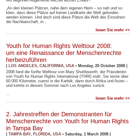
Wo beginnen Allgemeine Rechte letzten Endes?
„An den kleinen Plätzen, nahe dem eigenen Heim – so nah und so
klein, dass diese Plätze auf keiner Landkarte der Welt gefunden
werden können. Und doch sind diese Plätze die Welt des Einzelnen:
die Nachbarschaft, in...
lesen Sie mehr >>
Youth for Human Rights Welttour 2008:
um eine Renaissance der Menschenrechte
herbeizuführen
|
LOS ANGELES, CALIFORNIA, USA
•
Monday, 20 October 2008
|
2008 fand die fünfte Welttour von Mary Shuttleworth, der Präsidentin
von Youth for Human Rights International (YHRI) statt. Sie reiste über
60.000 Kilometer, zuerst in die Karibik, dann durch Afrika und Asien –
und kehrte in diesem Sommer nach Los Angeles zurück.
...
lesen Sie mehr >>
2. Jahrestreffen der Demonstranten für
Menschenrechte von Youth for Human Rights
in Tampa Bay
|
TAMPA BAY, FLORIDA, USA
•
Saturday, 1 March 2008
|